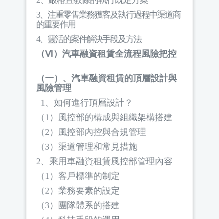
2
、嚴格且教條的執行既定方案
3
、注重零售業務獲客及執行過程中渠道商
的重要作用
4
、靈活的案件解決手段及方法
（Ⅵ）汽車融資租賃全流程風險把控
（一）、汽車融資租賃的頂層設計與
風險管理
1
、如何進行頂層設計？
（
1
）風控部的構成與組織架構搭建
（
2
）風控部內控與合規管理
（
3
）渠道管理和常見措施
2
、乘用車融資租賃風控部管理內容
（
1
）客戶標準的制定
（
2
）業務要素的設定
（
3
）團隊體系的搭建