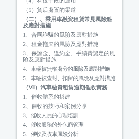
（
4
）科技手段的運用
（
5
）貸后處置的渠道
（二）、乘用車融資租賃常見風險點
及應對措施
1
、合同詐騙的風險及應對措施
2
、租金拖欠的風險及應對措施
3
、保證金、違約金、手續費認定的風
險及應對措施
4
、車輛被無權處分的風險及應對措施
5
、車輛被查封、扣留的風險及應對措施
（Ⅶ）汽車融資租賃逾期催收實務
1
、催收體系的搭建
2
、催收的技巧和案例分享
3
、催收人員的心理培訓
4
、催收服務的外包商管理
5
、催收及收車風險分析