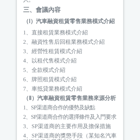
三、會議內容
（Ⅰ）汽車融資租賃零售業務模式介紹
1
、直接租賃業務模式介紹
2
、融資性售后回租業務模式介紹
3
、經營性租賃模式介紹
4
、以租代售模式介紹
5
、全款模式介紹
6
、牌照租賃模式介紹
7
、車抵貸業務模式介紹
（Ⅱ）汽車融資租賃零售業務來源分析
1
、
SP
渠道商合作的優勢及缺點
2
、
SP
渠道商合作的選擇條件及入門要求
3
、
SP
渠道商的主要作用及擔保措施
4
、
SP
渠道商的獎懲手段（某知名汽車