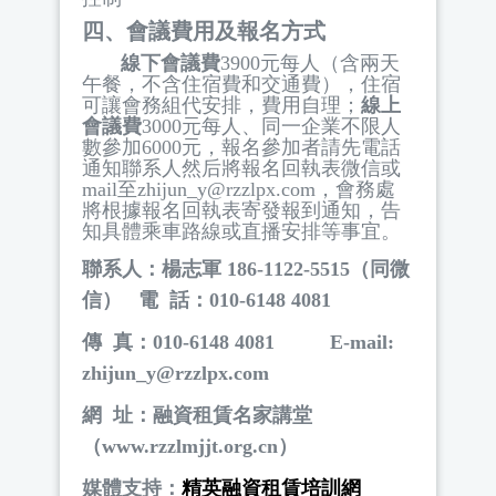
四、會議費用及報名方式
線下會議費
3900
元每人（含兩天
午餐，不含住宿費和交通費），住宿
可讓會務組代安排，費用自理；
線上
會議費
3000
元每人、同一企業不限人
數參加
6000
元，報名參加者請先電話
通知聯系人然后將報名回執表微信或
mail
至
zhijun_y@rzzlpx.com
，會務處
將根據報名回執表寄發報到通知，告
知具體乘車路線或直播安排等事宜。
聯系人：楊志軍
186-1122-5515
（同微
信）
電
話：
010-6148 4081
傳
真：
010-6148 4081 E-mail:
zhijun_y@rzzlpx.com
網
址：融資租賃名家講堂
（
www.rzzlmjjt.org.cn
）
媒體支持：
精英融資租賃培訓網