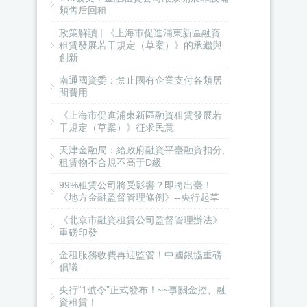
類售后回租
政策解讀 | 《上海市促進浦東新區融資
租賃發展若干規定（草案）》的承繼與
創新
南通國資委：禁止國有企業支付各類居
間費用
《上海市促進浦東新區融資租賃發展若
干規定（草案）》征求民意
天津金融局：給政府融資平臺融資扣分,
租賃物不合規不高于D級
99%租賃公司將受影響？即將出臺！
《地方金融監督管理條例》--央行起草
《北京市融資租賃公司監督管理辦法》
重磅印發
金租服務收費再迎監管！中國銀協重磅
倡議
央行“1號令”正式發布！~~事關金控、融
資租賃！