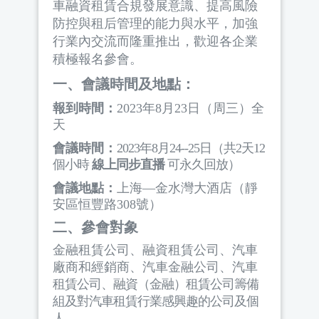
車融資租賃合規發展意識、提高風險
防控與租后管理的能力與水平，加強
行業內交流而隆重推出，歡迎各企業
積極報名參會。
一、會議時間及地點：
報到時間：
2023
年
8
月
23
日（周三）全
天
會議時間：
2023
年
8
月
24--25
日（共
2
天
12
個小時
線上同步直播
可永久回放）
會議地點：
上海—金水灣大酒店（靜
安區恒豐路308號）
二、參會對象
金融租賃公司、融資租賃公司、汽車
廠商和經銷商、汽車金融公司、汽車
租賃公司、融資（金融）租賃公司籌備
組及對汽車租賃行業感興趣的公司及個
人。