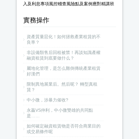
入及利息專項風控稽查風險點及案例應對精講班
實務操作
資產質量惡化！如何拯救產業租賃的不
良率？
非設備類售后回租被禁！再談知識產權
融資租賃到底要做什么？
屬地化管理，是怎么難倒傳統產業租賃
好漢們
限制異地展業后。然后呢？ 轉型真租
賃？
中小微，涉暴力催收?
永贏VS仲利，中小微雙雄的共同點
是……
如何確定融資租賃物是否符合商業目的
或交易條件呢