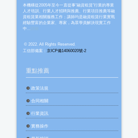
本機構從2005年至今一直從事“融資租賃”行業的專業
人才培訓、行業人才招聘與推薦、行業項目推薦等融
資租賃業相關服務工作；講師均是融資租賃行業實戰
經驗豐富的企業家、專家，為眾學員解決現實工作
中...
詳細
© 2022. All Rights Reserved.
工信部備案：
京ICP備14060020號-2
重點推薦
政策法規
合同相關
行業資訊
實務操作