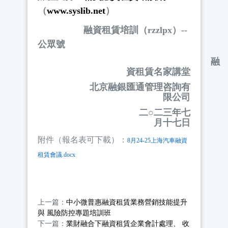
（
www.syslib.net
）
融資租賃培訓（
rzzlpx
）
--
公眾號
融
資租賃名家講堂
北京融銀匯通管理咨詢有
限公司
二○二三年七
月十七日
附件（報名表可下載）：
8月24-25上海汽車融資
租賃會議.docx
上一篇：
中小微普惠融資租賃業務營銷技能提升
與 風險防控專題培訓班
下一篇：
業財融合下融資租賃企業會計處理、 收