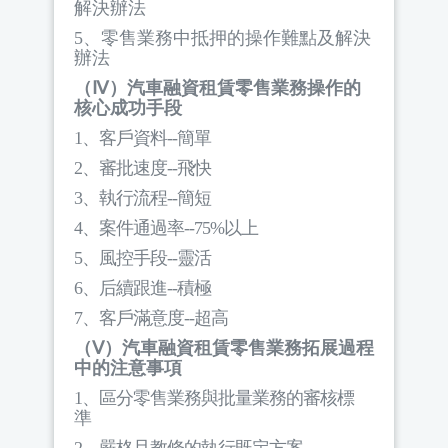
解決辦法
5
、零售業務中抵押的操作難點及解決
辦法
（Ⅳ）汽車融資租賃零售業務操作的
核心成功手段
1
、客戶資料
--
簡單
2
、審批速度
--
飛快
3
、執行流程
--
簡短
4
、案件通過率
--75%
以上
5
、風控手段
--
靈活
6
、后續跟進
--
積極
7
、客戶滿意度
--
超高
（Ⅴ）汽車融資租賃零售業務拓展過程
中的注意事項
1
、區分零售業務與批量業務的審核標
準