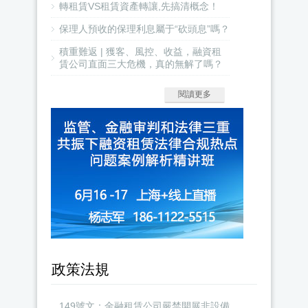
轉租賃VS租賃資產轉讓,先搞清概念！
保理人預收的保理利息屬于“砍頭息”嗎？
積重難返 | 獲客、風控、收益，融資租
賃公司直面三大危機，真的無解了嗎？
閱讀更多
政策法規
149號文：金融租賃公司嚴禁開展非設備