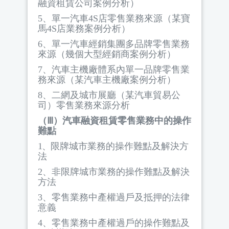
融資租賃公司案例分析）
5
、單一汽車
4S
店零售業務來源（某寶
馬
4S
店業務案例分析）
6
、單一汽車經銷集團多品牌零售業務
來源（幾個大型經銷商案例分析）
7
、汽車主機廠體系內單一品牌零售業
務來源（某汽車主機廠案例分析）
8
、二網及城市展廳（某汽車貿易公
司）零售業務來源分析
（Ⅲ）汽車融資租賃零售業務中的操作
難點
1
、
限牌城市業務的操作難點及解決方
法
2
、非限牌城市業務的操作難點及解決
方法
3
、零售業務中產權過戶及抵押的法律
意義
4
、零售業務中產權過戶的操作難點及