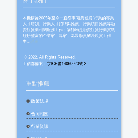
關于我們
本機構從2005年至今一直從事“融資租賃”行業的專業
人才培訓、行業人才招聘與推薦、行業項目推薦等融
資租賃業相關服務工作；講師均是融資租賃行業實戰
經驗豐富的企業家、專家，為眾學員解決現實工作
中...
詳細
© 2022. All Rights Reserved.
工信部備案：
京ICP備14060020號-2
重點推薦
政策法規
合同相關
行業資訊