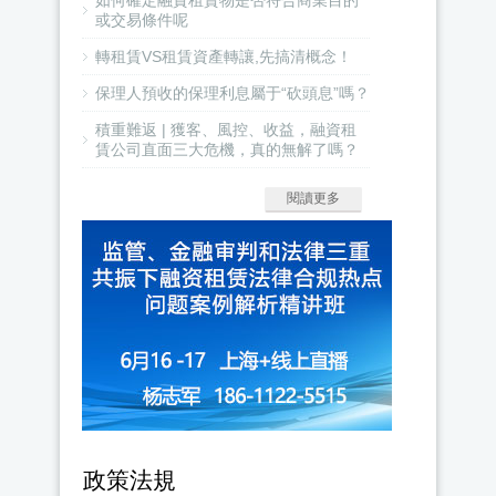
如何確定融資租賃物是否符合商業目的
或交易條件呢
轉租賃VS租賃資產轉讓,先搞清概念！
保理人預收的保理利息屬于“砍頭息”嗎？
積重難返 | 獲客、風控、收益，融資租
賃公司直面三大危機，真的無解了嗎？
閱讀更多
政策法規