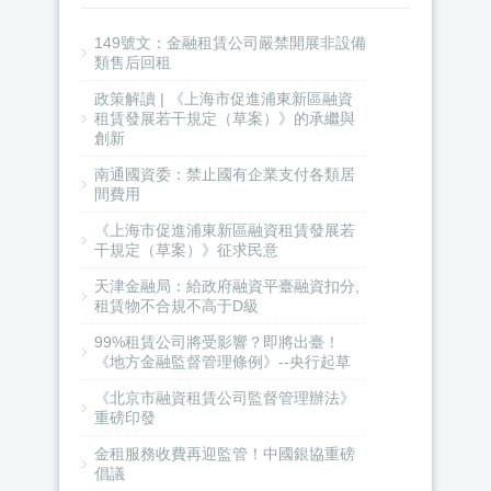
149號文：金融租賃公司嚴禁開展非設備
類售后回租
政策解讀 | 《上海市促進浦東新區融資
租賃發展若干規定（草案）》的承繼與
創新
南通國資委：禁止國有企業支付各類居
間費用
《上海市促進浦東新區融資租賃發展若
干規定（草案）》征求民意
天津金融局：給政府融資平臺融資扣分,
租賃物不合規不高于D級
99%租賃公司將受影響？即將出臺！
《地方金融監督管理條例》--央行起草
《北京市融資租賃公司監督管理辦法》
重磅印發
金租服務收費再迎監管！中國銀協重磅
倡議