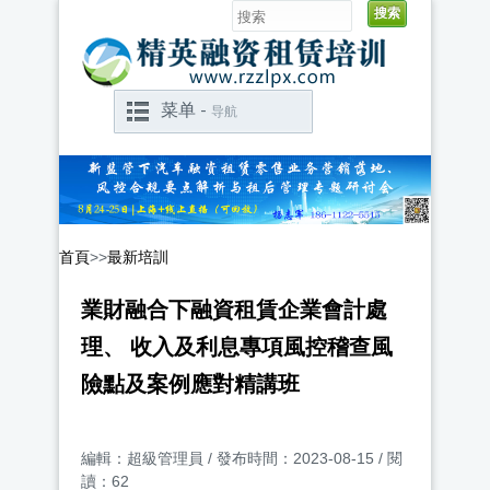
菜单 -
导航
首頁
>>
最新培訓
業財融合下融資租賃企業會計處
理、 收入及利息專項風控稽查風
險點及案例應對精講班
編輯：超級管理員 / 發布時間：2023-08-15 / 閱
讀：62