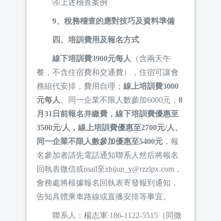
④上述稽查案例
9、稅務稽查的應對技巧及資料準備
四、培訓費用及報名方式
線下培訓費3900元每人
（含兩天午
餐，不含住宿費和交通費），住宿可讓會
務組代安排，費用自理；
線上培訓費3000
元每人
、同一企業不限人數參加6000元，
8
月31日前報名并繳費，線下培訓費優惠至
3500元/人，線上培訓費優惠至2700元/人、
同一企業不限人數參加優惠至5400元
，報
名參加者請先電話通知聯系人然后將報名
回執表微信或mail至zhijun_y@rzzlpx.com，
會務處將根據報名回執表寄發報到通知，
告知具體乘車路線或直播安排等事宜。
聯系人：楊志軍 186-1122-5515（同微