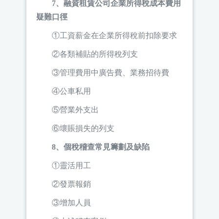
7、融資租賃公司企業所得稅成本費用
疑難口徑
①工資薪金在企業所得稅前扣除要求
②各類補貼的所得稅列支
③管理費用中廣告費、業務招待費
④公車私用
⑤營業外支出
⑥壞賬損失的列支
8、個稅稽查常見籌劃及缺陷
①靈活用工
②發票報銷
③增加人員