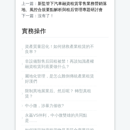
上一篇：
新監管下汽車融資租賃零售業務營銷落
地、風控合規要點解析與租后管理專題研討會
下一篇：沒有了！
實務操作
資產質量惡化！如何拯救產業租賃的不
良率？
非設備類售后回租被禁！再談知識產權
融資租賃到底要做什么？
屬地化管理，是怎么難倒傳統產業租賃
好漢們
限制異地展業后。然后呢？ 轉型真租
賃？
中小微，涉暴力催收?
永贏VS仲利，中小微雙雄的共同點
是……