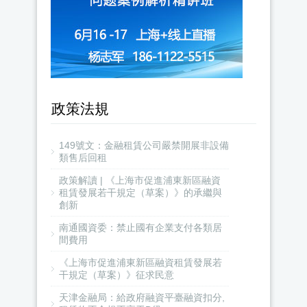
政策法規
149號文：金融租賃公司嚴禁開展非設備
類售后回租
政策解讀 | 《上海市促進浦東新區融資
租賃發展若干規定（草案）》的承繼與
創新
南通國資委：禁止國有企業支付各類居
間費用
《上海市促進浦東新區融資租賃發展若
干規定（草案）》征求民意
天津金融局：給政府融資平臺融資扣分,