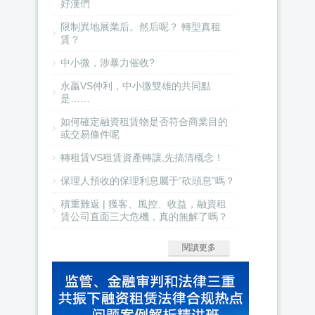
好漢們
限制異地展業后。然后呢？ 轉型真租
賃？
中小微，涉暴力催收?
永贏VS仲利，中小微雙雄的共同點
是……
如何確定融資租賃物是否符合商業目的
或交易條件呢
轉租賃VS租賃資產轉讓,先搞清概念！
保理人預收的保理利息屬于“砍頭息”嗎？
積重難返 | 獲客、風控、收益，融資租
賃公司直面三大危機，真的無解了嗎？
閱讀更多