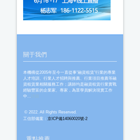
關于我們
本機構從2005年至今一直從事“融資租賃”行業的專業
人才培訓、行業人才招聘與推薦、行業項目推薦等融
資租賃業相關服務工作；講師均是融資租賃行業實戰
經驗豐富的企業家、專家，為眾學員解決現實工作
中...
詳細
© 2022. All Rights Reserved.
工信部備案：
京ICP備14060020號-2
重點推薦